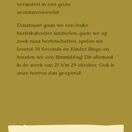
verandert in een grote
avonturenwereld!
Daarnaast gaan we een leuke
herfstkabouter knutselen, gaan we op
zoek naar herfstschatten, spelen we
levend 30 Seconds en Kinder Bingo en
houden we een filmmiddag! Dit allemaal
in de week van 21 t/m 29 oktober. Ook is
onze horeca dan geopend!