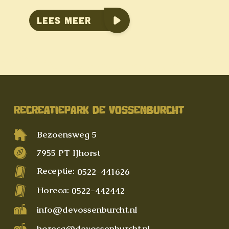
Lees meer
RECREATIEPARK DE VOSSENBURCHT
Bezoensweg 5
7955 PT IJhorst
Receptie:
0522-441626
Horeca:
0522-442442
info@devossenburcht.nl
horeca@devossenburcht.nl