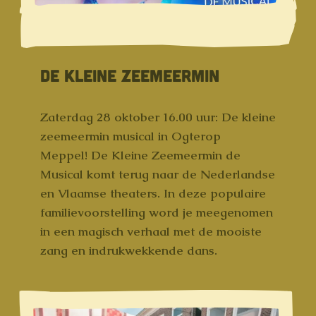
DE KLEINE ZEEMEERMIN
Zaterdag 28 oktober 16.00 uur: De kleine
zeemeermin musical in Ogterop
Meppel! De Kleine Zeemeermin de
Musical komt terug naar de Nederlandse
en Vlaamse theaters. In deze populaire
familievoorstelling word je meegenomen
in een magisch verhaal met de mooiste
zang en indrukwekkende dans.