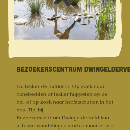
BEZOEKERSCENTRUM DWINGELDERV
Ga lekker de natuur in! Op zoek naar
hunebedden of lekker huppelen op de
hei, of op zoek naar herfstschatten in het
bos. Tip: bij
Bezoekerscentrum Dwingelderveld kun
je leuke wandelingen starten maar er zijn