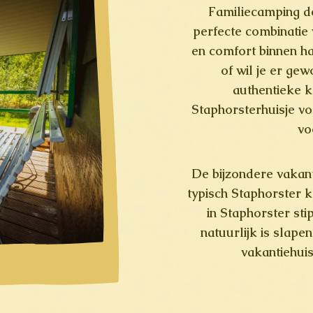
Familiecamping de
perfecte combinatie 
en comfort binnen h
of wil je er gew
authentieke 
Staphorsterhuisje vo
vo
De bijzondere vakant
typisch Staphorster k
in Staphorster sti
natuurlijk is slape
vakantiehuis