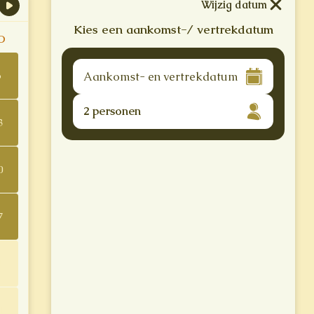
Wijzig datum
Kies een aankomst-/ vertrekdatum
O
6
2 personen
3
0
7
4
1