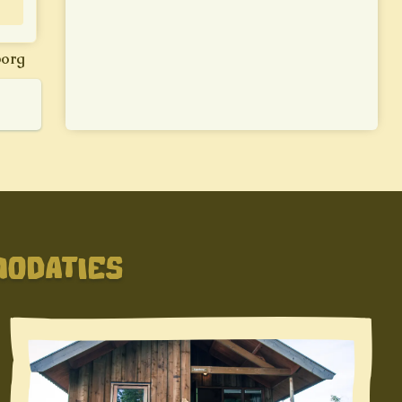
borg
MODATIES