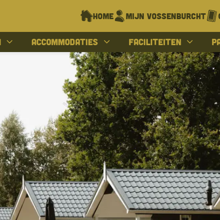
Home
Mijn Vossenburcht
n
Accommodaties
Faciliteiten
P