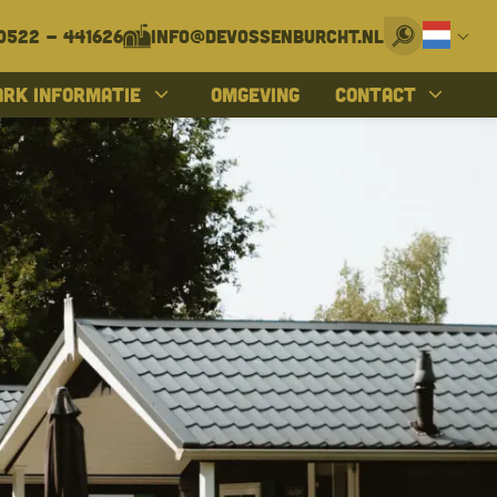
0522 - 441626
info@devossenburcht.nl
Deutsch
ark informatie
Omgeving
Contact