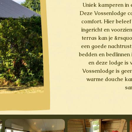
Uniek kamperen in
Deze Vossenlodge co
comfort. Hier beleef
ingericht en voorzie
terras kan je &rsquo
een goede nachtrust i
bedden en bedlinnen i
en deze lodge is 
Vossenlodge is gee
warme douche kan 
sa