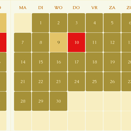
O
MA
DI
WO
DO
VR
ZA
Z
31
1
2
3
4
5
7
8
9
10
11
12
1
6
14
15
16
17
18
19
2
3
21
22
23
24
25
26
2
0
28
29
30
1
2
3
5
6
7
8
9
10
1