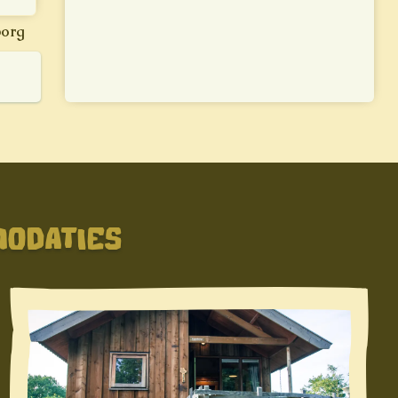
borg
MODATIES