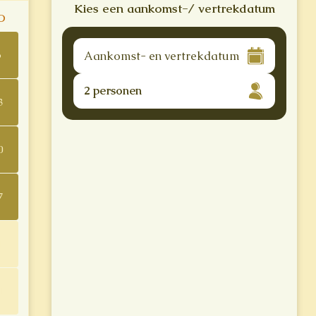
Kies een aankomst-/ vertrekdatum
O
6
2 personen
3
0
7
4
1