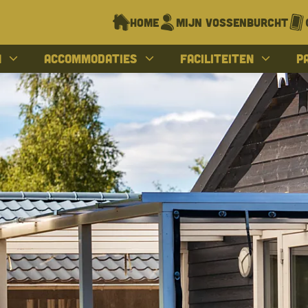
Home
Mijn Vossenburcht
n
Accommodaties
Faciliteiten
P