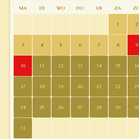
MA
DI
WO
DO
VR
ZA
Z
27
28
29
30
31
1
2
3
4
5
6
7
8
9
10
11
12
13
14
15
1
17
18
19
20
21
22
2
24
25
26
27
28
29
3
31
1
2
3
4
5
6