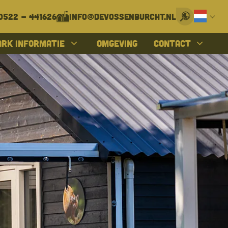
0522 - 441626
info@devossenburcht.nl
Deutsch
ark informatie
Omgeving
Contact