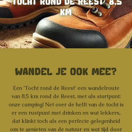
'TOCHT ROND DE REEST' 8,5
KM
WANDEL JE OOK MEE?
Een
'Tocht rond de Reest'
een
wandelroute
van 8,5 km
rond de Reest, met als
startpunt:
onze camping!
Net over
de helft van de tocht is
er een rustpunt met drinken en wat lekkers,
dat klinkt toch als een perfecte gelegenheid
om te genieten van de
natuur
en wat tijd door