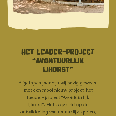
HET LEADER-PROJECT
“AVONTUURLIJK
IJHORST”
Afgelopen jaar zijn wij bezig geweest
met een mooi nieuw project; het
Leader-project “Avontuurlijk
IJhorst”. Het is gericht op de
ontwikkeling van natuurlijk spelen,