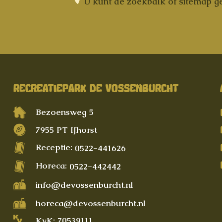
U kunt de zoekbalk of sitemap ge
RECREATIEPARK DE VOSSENBURCHT
Bezoensweg 5
7955 PT IJhorst
Receptie:
0522-441626
Horeca:
0522-442442
info@devossenburcht.nl
horeca@devossenburcht.nl
KvK: 70539111