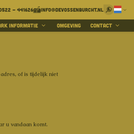
0522 - 441626
info@devossenburcht.nl
Deutsch
ark informatie
Omgeving
Contact
es, of is tijdelijk niet
ar u vandaan komt.